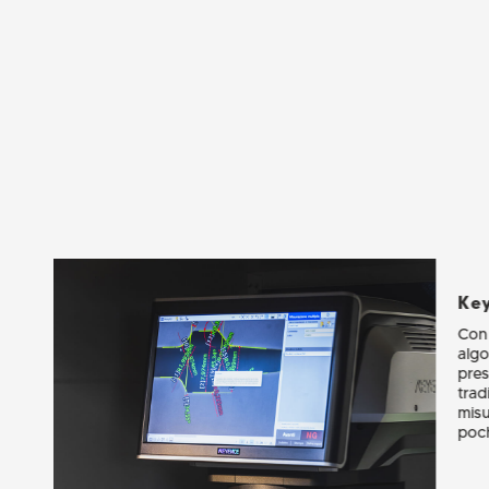
Ke
Con
algo
pres
trad
misu
poch